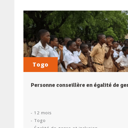
Togo
Personne conseillère en égalité de gen
- 12 mois
- Togo